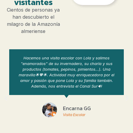
visitantes
Cientos de personas ya
han descubierto el
milagro de la Amazonía
almeriense
visita escolar con Lola y salimos
De las mejores
e su invernadero, su charla y sus
Almería. Hemos ente
mates, pepinos, pimientos...). Una
y hemos tomado o
. Actividad muy enriquecedora por el
explotación agríco
que pone Lola y su familia también.
todo con sencille
nos entrevista el Canal Sur🔊
que nos hicieran
trabajo que está 
descubrimiento 
Hemos descubiert
Encarna GG
conocíamos. Much
por 
Visita Escolar