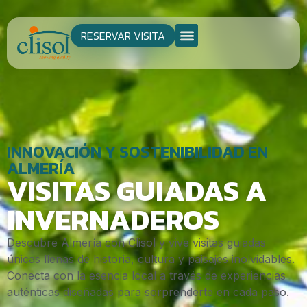
RESERVAR VISITA
INNOVACIÓN Y SOSTENIBILIDAD EN
ALMERÍA
VISITAS GUIADAS A
INVERNADEROS
Descubre Almería con Clisol y vive visitas guiadas
únicas llenas de historia, cultura y paisajes inolvidables.
Conecta con la esencia local a través de experiencias
auténticas diseñadas para sorprenderte en cada paso.