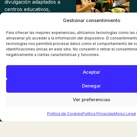
divulgación adaptados a
centros educativos,
empresas y grupos,
Gestionar consentimiento
donde acercamos el
mundo de la agricultura
Para ofrecer las mejores experiencias, utilizamos tecnologías como las
sostenible y el cultivo en
almacenar y/o acceder a la información del dispositivo. El consentimient
tecnologías nos permitirá procesar datos como el comportamiento de n
invernadero de forma
identificaciones únicas en este sitio. No consentir o retirar el consentim
práctica y didáctica.
negativamente a ciertas características y funciones.
Descubre, aprende y
vive la experiencia desde
Aceptar
dentro. ¡Contáctanos y
diseña tu visita con
Denegar
nosotros!
Ver preferencias
Pide información sin
compromiso
Política de Cookies
Política Privacidad
Aviso Legal
Noticias sobre
Educación y
Divulgación