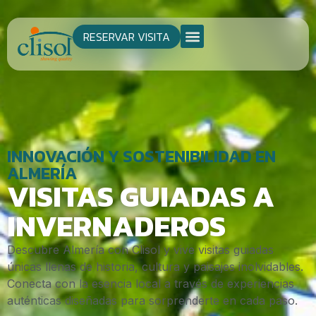
RESERVAR VISITA
INNOVACIÓN Y SOSTENIBILIDAD EN
ALMERÍA
VISITAS GUIADAS A
INVERNADEROS
Descubre Almería con Clisol y vive visitas guiadas
únicas llenas de historia, cultura y paisajes inolvidables.
Conecta con la esencia local a través de experiencias
auténticas diseñadas para sorprenderte en cada paso.