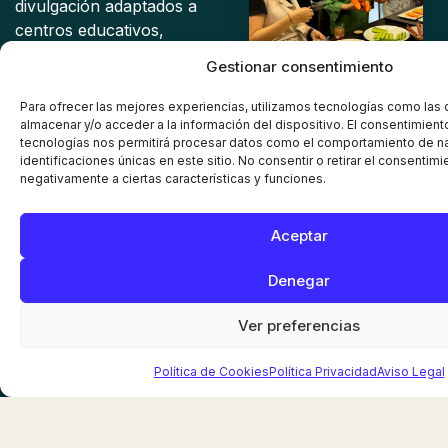
divulgación adaptados a
centros educativos,
empresas y grupos,
Gestionar consentimiento
donde acercamos el
mundo de la agricultura
Para ofrecer las mejores experiencias, utilizamos tecnologías como las
sostenible y el cultivo en
almacenar y/o acceder a la información del dispositivo. El consentimient
tecnologías nos permitirá procesar datos como el comportamiento de n
invernadero de forma
identificaciones únicas en este sitio. No consentir o retirar el consentim
práctica y didáctica.
negativamente a ciertas características y funciones.
Descubre, aprende y
vive la experiencia desde
Aceptar
dentro. ¡Contáctanos y
diseña tu visita con
Denegar
nosotros!
Ver preferencias
Pide información sin
compromiso
Política de Cookies
Política Privacidad
Aviso Legal
Noticias sobre
Educación y
Divulgación